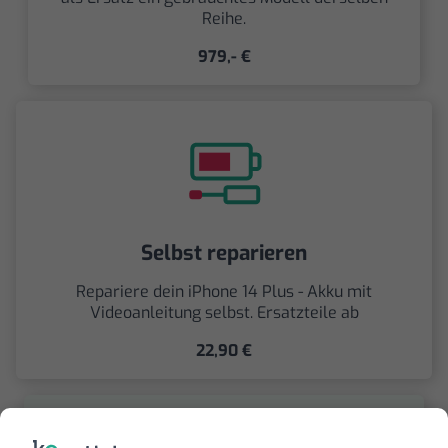
Reihe.
979,- €
Selbst reparieren
Repariere dein iPhone 14 Plus - Akku mit
Videoanleitung selbst. Ersatzteile ab
22,90 €