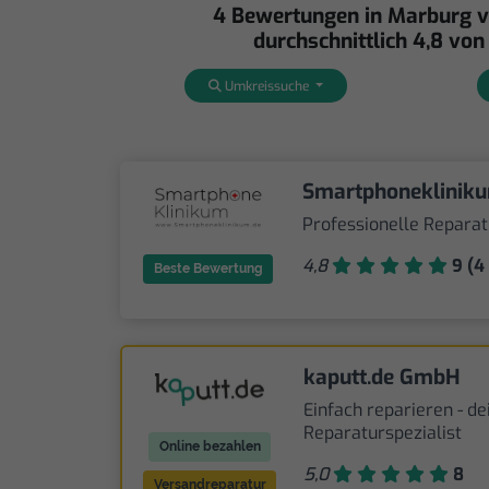
4 Bewertungen in Marburg 
durchschnittlich 4,8 von
Umkreissuche
Smartphoneklinik
Professionelle Repara
4,8
9 (4 
Beste Bewertung
kaputt.de GmbH
Einfach reparieren - de
Reparaturspezialist
Online bezahlen
5,0
8
Versandreparatur