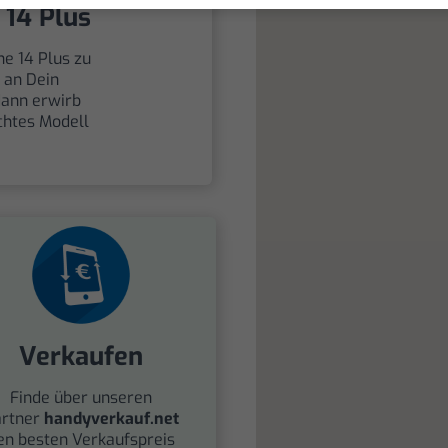
 14 Plus
ne 14 Plus zu
h an Dein
dann erwirb
chtes Modell
Verkaufen
Finde über unseren
rtner
handyverkauf.net
en besten Verkaufspreis