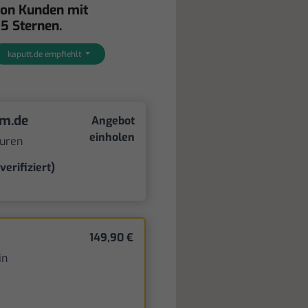
von Kunden mit
 5 Sternen.
kaputt.de empfiehlt
um.de
Angebot
einholen
turen
verifiziert)
149,90 €
in