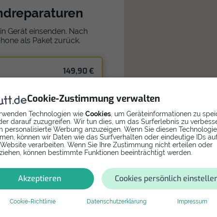
ndreparaturen
in Gerät einsenden. Nach
phone als Paket zurück.
149,90 €
in
Cookie-Zustimmung verwalten
rwenden Technologien wie
Cookies
, um Geräteinformationen zu spei
er darauf zuzugreifen. Wir tun dies, um das Surferlebnis zu verbess
 personalisierte Werbung anzuzeigen. Wenn Sie diesen Technologi
men, können wir Daten wie das Surfverhalten oder eindeutige IDs au
 Website verarbeiten. Wenn Sie Ihre Zustimmung nicht erteilen oder
ziehen, können bestimmte Funktionen beeinträchtigt werden.
n
Akzeptieren
Cookies persönlich einstelle
Cookie-Richtlinie
Datenschutzerklärung
Impressum
979,- €
/Neues