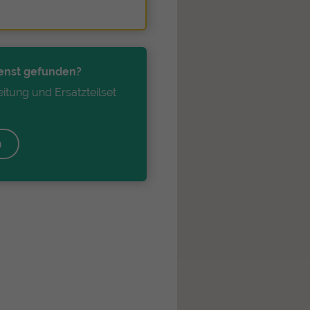
enst gefunden?
itung und Ersatzteilset
!
n