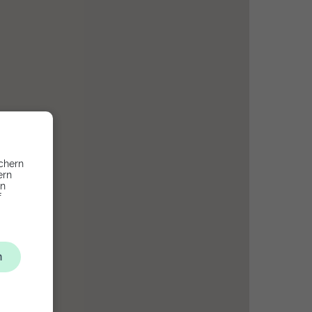
chern
ern
en
f
n