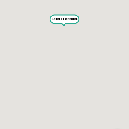
Blog
Angebot einholen
SERVICES
Selbst reparieren
Reparieren lassen
Reparaturdienst anmelden
Shop
Hilfe & Support
RECHTLICHES
Impressum
Datenschutz
AGB
KONTAKT
impressum@kaputt.de