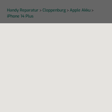
Handy Reparatur
Cloppenburg
Apple Akku
>
>
>
iPhone 14 Plus
KAPUTT
Über uns
Recht auf Reparatur
Jobs
Presse
Newsletter