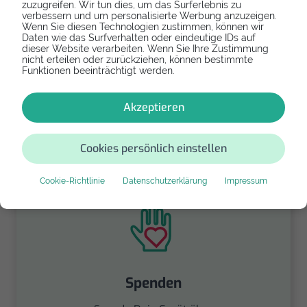
zuzugreifen. Wir tun dies, um das Surferlebnis zu
verbessern und um personalisierte Werbung anzuzeigen.
Wenn Sie diesen Technologien zustimmen, können wir
Daten wie das Surfverhalten oder eindeutige IDs auf
Refurbishtes/Neues Apple iPhone 14
dieser Website verarbeiten. Wenn Sie Ihre Zustimmung
nicht erteilen oder zurückziehen, können bestimmte
Plus
Funktionen beeinträchtigt werden.
Falls Dein Apple iPhone 14 Plus zu kaputt ist und
Du Dich an Dein Gerät gewöhnt hast, dann erwirb
Akzeptieren
als Ersatz ein gebrauchtes Modell derselben
Reihe.
Cookies persönlich einstellen
979,- €
Cookie-Richtlinie
Datenschutzerklärung
Impressum
Spenden