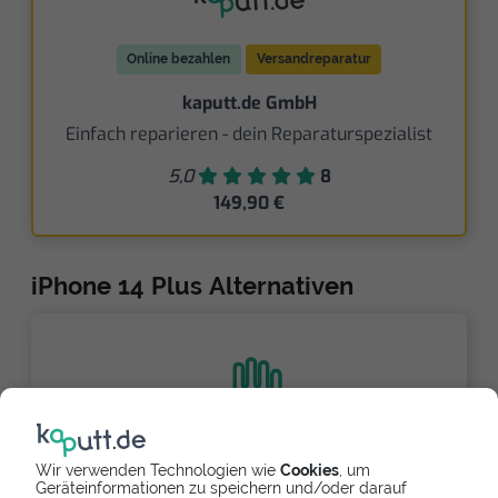
Online bezahlen
Versandreparatur
kaputt.de GmbH
Einfach reparieren - dein Reparaturspezialist
5,0
8
149,90 €
iPhone 14 Plus Alternativen
Wir verwenden Technologien wie
Cookies
, um
Partnerlink
Geräteinformationen zu speichern und/oder darauf