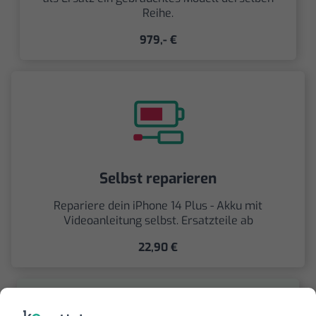
Reihe.
979,- €
Selbst reparieren
Repariere dein iPhone 14 Plus - Akku mit
Videoanleitung selbst. Ersatzteile ab
22,90 €