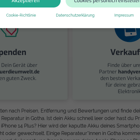
Akzeptieren
Cookies persönlich einstelle
Cookie-Richtlinie
Datenschutzerklärung
Impressum
penden
Verkau
 Dein Gerät über
Finde über un
uerdieumwelt.de
Partner
handyver
nen guten Zweck.
den besten Verka
für deine gebr
Elektronik
tten nach Preisen, Entfernung und Bewertungen und finde d
 Reparatur in Gotha. Ist dein Akku schnell leer oder hast du
iPhone 14 Plus? Hier wird der kaputte Akku deines Smartpho
ht oder gewechselt. Einige Reparateur*innen in Gotha komme