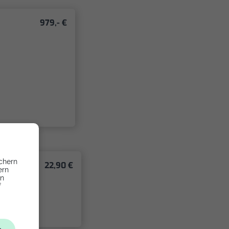
979,- €
chern
22,90 €
ern
en
f
ng