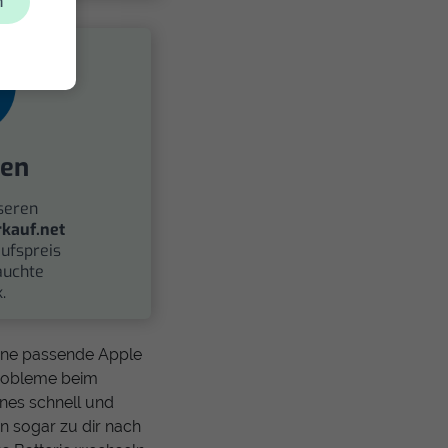
n
fen
seren
kauf.net
ufspreis
auchte
.
eine passende Apple
 Probleme beim
nes schnell und
n sogar zu dir nach