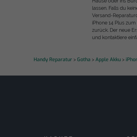
Hause oder ins Bür
lassen. Falls du kei
Versand-Reparaturdi
iPhone 14 Plus zum 
zurück. Der neue Ers
und kontaktiere ein
Handy Reparatur
Gotha
Apple Akku
iPho
>
>
>