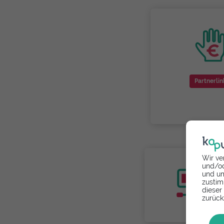
Partnerlin
Wir ve
und/od
und um
zustim
dieser
zurück