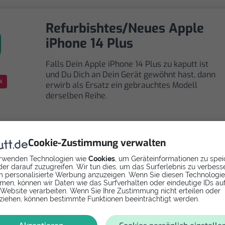
Refurbishtes/Neues Apple
iPhone 14 Plus
Falls Dein Apple iPhone 14 Plus zu kaputt ist
und Du Dich an Dein Gerät gewöhnt hast, dann
k
erwirb als Ersatz ein gebrauchtes Modell
derselben Reihe.
Cookie-Zustimmung verwalten
rwenden Technologien wie
Cookies
, um Geräteinformationen zu spei
Selbst reparieren
er darauf zuzugreifen. Wir tun dies, um das Surferlebnis zu verbess
 personalisierte Werbung anzuzeigen. Wenn Sie diesen Technologi
men, können wir Daten wie das Surfverhalten oder eindeutige IDs au
Repariere dein iPhone 14 Plus - Akku mit Videoanleitu
 Website verarbeiten. Wenn Sie Ihre Zustimmung nicht erteilen oder
selbst. Ersatzteile ab
ziehen, können bestimmte Funktionen beeinträchtigt werden.