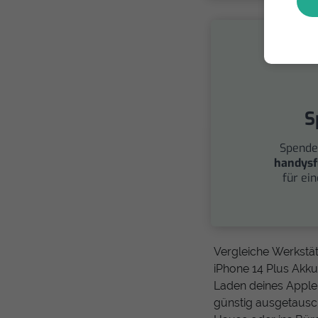
S
Spende
handysf
für ei
Vergleiche Werkstä
iPhone 14 Plus Akku
Laden deines Apple 
günstig ausgetausc