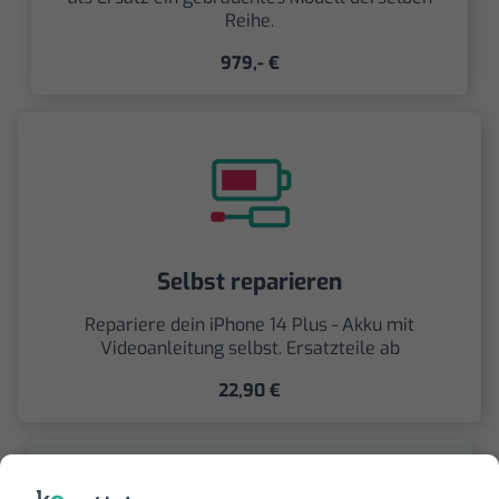
Reihe.
979,- €
Selbst reparieren
Repariere dein iPhone 14 Plus - Akku mit
Videoanleitung selbst. Ersatzteile ab
22,90 €