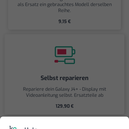
als Ersatz ein gebrauchtes Modell derselben
Reihe.
9,15 €
Selbst reparieren
Repariere dein Galaxy J4+ - Display mit
Videoanleitung selbst. Ersatzteile ab
129,90 €