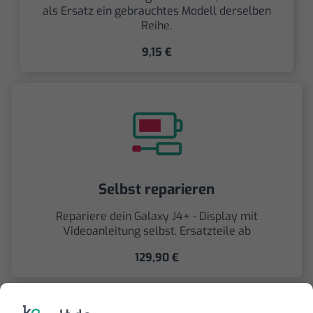
als Ersatz ein gebrauchtes Modell derselben
Reihe.
9,15 €
Selbst reparieren
Repariere dein Galaxy J4+ - Display mit
Videoanleitung selbst. Ersatzteile ab
129,90 €