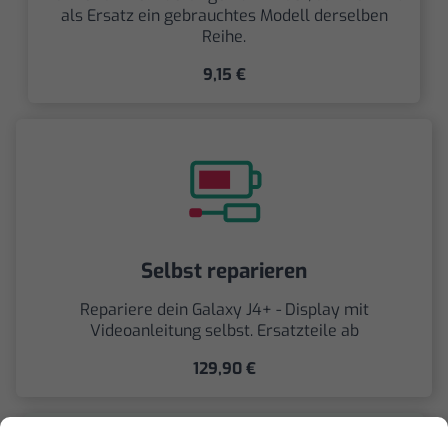
als Ersatz ein gebrauchtes Modell derselben
Reihe.
9,15 €
Selbst reparieren
Repariere dein Galaxy J4+ - Display mit
Videoanleitung selbst. Ersatzteile ab
129,90 €