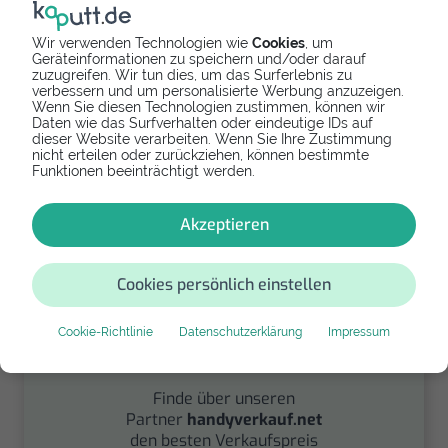
Wir verwenden Technologien wie
Cookies
, um
Geräteinformationen zu speichern und/oder darauf
zuzugreifen. Wir tun dies, um das Surferlebnis zu
verbessern und um personalisierte Werbung anzuzeigen.
Spenden
Wenn Sie diesen Technologien zustimmen, können wir
Daten wie das Surfverhalten oder eindeutige IDs auf
Spende Dein Gerät über
dieser Website verarbeiten. Wenn Sie Ihre Zustimmung
nicht erteilen oder zurückziehen, können bestimmte
handysfuerdieumwelt.de
Funktionen beeinträchtigt werden.
für einen guten Zweck.
Akzeptieren
Cookies persönlich einstellen
Cookie-Richtlinie
Datenschutzerklärung
Impressum
Verkaufen
Finde über unseren
Partner
handyverkauf.net
den besten Verkaufspreis