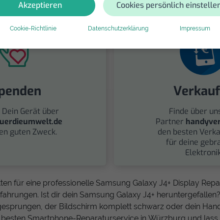
Akzeptieren
Cookies persönlich einstelle
Cookie-Richtlinie
Datenschutzerklärung
Impressum
penden
Verkau
 Dein Gerät über
Finde über un
uerdieumwelt.de
Partner
handyver
nen guten Zweck.
den besten Verka
für deine gebr
Elektronik
ten für eine professionelle Samsung Galaxy J4+ Display Rep
fahrungen. Ist dir dein Samsung Galaxy J4+ heruntergefallen? I
 gesprungen, der Bildschirm komplett schwarz oder dein Hand
en besten Smartphone-Reparaturservice in Würzburg und las