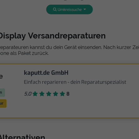
Umkreissuche
Display Versandreparaturen
eparateuren kannst du dein Gerät einsenden. Nach kurzer Zeit
one als Paket zurück.
kaputt.de GmbH
Einfach reparieren - dein Reparaturspezialist
n
5,0
8
ur
Alternativen