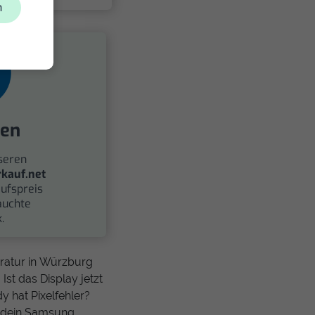
n
fen
seren
kauf.net
ufspreis
auchte
.
aratur in Würzburg
st das Display jetzt
y hat Pixelfehler?
s dein Samsung