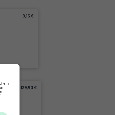
9,15 €
chern
129,90 €
ern
en
f
g