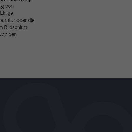
tig von
Einige
paratur oder die
em Bildschirm
e von den