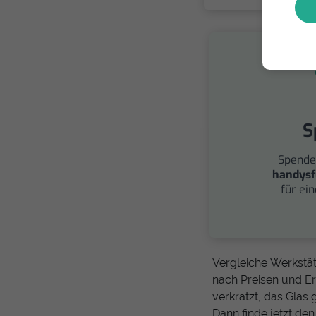
S
Spende
handysf
für ei
Vergleiche Werkstät
nach Preisen und Er
verkratzt, das Glas
Dann finde jetzt d