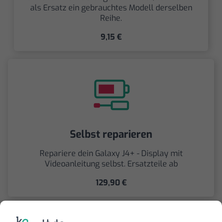
als Ersatz ein gebrauchtes Modell derselben
Reihe.
9,15 €
Selbst reparieren
Repariere dein Galaxy J4+ - Display mit
Videoanleitung selbst. Ersatzteile ab
129,90 €