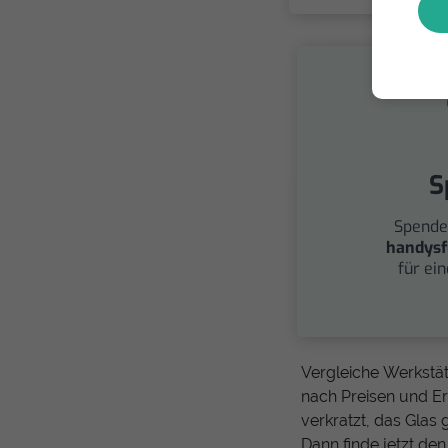
S
Spende
handysf
für ei
Vergleiche Werkstät
nach Preisen und Er
verkratzt, das Glas
Dann finde jetzt d