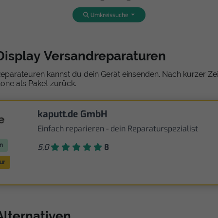
Umkreissuche
Display Versandreparaturen
eparateuren kannst du dein Gerät einsenden. Nach kurzer Zeit
one als Paket zurück.
kaputt.de GmbH
Einfach reparieren - dein Reparaturspezialist
n
5,0
8
ur
Alternativen