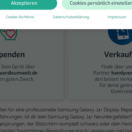
Akzeptieren
Cookies persönlich einstelle
Cookie-Richtlinie
Datenschutzerklärung
Impressum
penden
Verkau
 Dein Gerät über
Finde über un
uerdieumwelt.de
Partner
handyver
nen guten Zweck.
den besten Verka
für deine gebr
Elektronik
ten für eine professionelle Samsung Galaxy J4+ Display Repa
fahrungen. Ist dir dein Samsung Galaxy J4+ heruntergefallen? I
 gesprungen, der Bildschirm komplett schwarz oder dein Hand
en besten Smartphone-Reparaturservice in Leverkusen und la