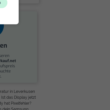
n
fen
seren
kauf.net
ufspreis
auchte
.
ratur in Leverkusen
st das Display jetzt
y hat Pixelfehler?
ss dein Samsung