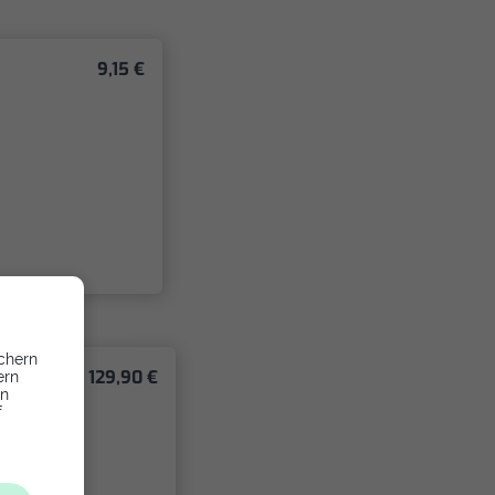
9,15 €
chern
129,90 €
ern
en
f
g