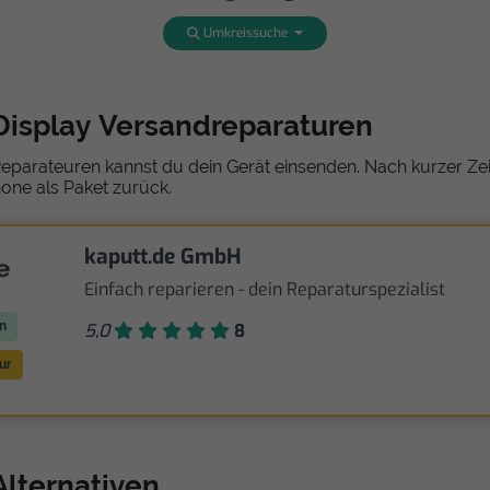
Umkreissuche
Display Versandreparaturen
eparateuren kannst du dein Gerät einsenden. Nach kurzer Zeit
one als Paket zurück.
kaputt.de GmbH
Einfach reparieren - dein Reparaturspezialist
n
5,0
8
ur
Alternativen