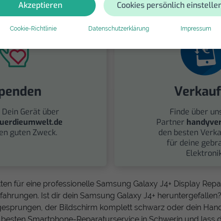
Akzeptieren
Cookies persönlich einstelle
Cookie-Richtlinie
Datenschutzerklärung
Impressum
penden
Verkau
 Dein Gerät über
Finde über un
uerdieumwelt.de
Partner
handyver
nen guten Zweck.
den besten Verka
für deine gebr
Elektronik
ten für eine professionelle Samsung Galaxy J4+ Display Repa
fahrungen. Ist dir dein Samsung Galaxy J4+ heruntergefallen? I
 gesprungen, der Bildschirm komplett schwarz oder dein Hand
en besten Smartphone-Reparaturservice in Schwerin und lass