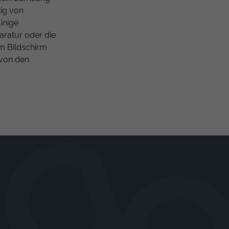
tig von
inige
aratur oder die
em Bildschirm
e von den