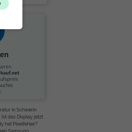
n
fen
seren
kauf.net
ufspreis
auchte
.
ratur in Schwerin
st das Display jetzt
y hat Pixelfehler?
 dein Samsung