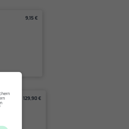
9,15 €
chern
129,90 €
ern
en
f
g