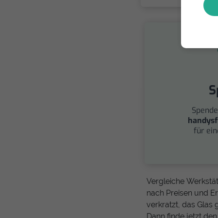
S
Spende
handysf
für ei
Vergleiche Werkstät
nach Preisen und Er
verkratzt, das Glas
Dann finde jetzt d