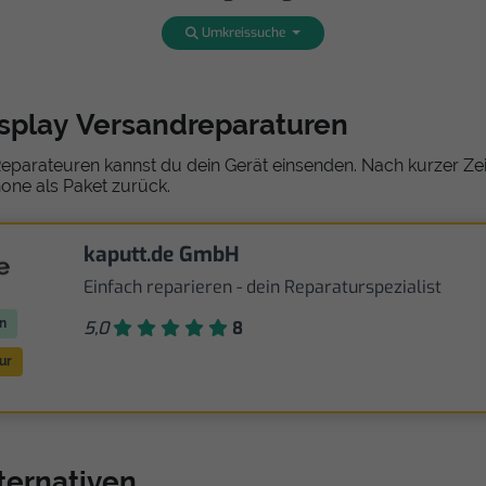
Umkreissuche
isplay Versandreparaturen
eparateuren kannst du dein Gerät einsenden. Nach kurzer Zeit
one als Paket zurück.
kaputt.de GmbH
Einfach reparieren - dein Reparaturspezialist
n
5,0
8
ur
ternativen