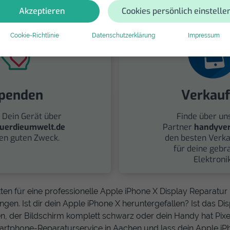
Akzeptieren
Cookies persönlich einstelle
Cookie-Richtlinie
Datenschutzerklärung
Impressum
penden
Verkau
 Dein Gerät über
Finde über un
uerdieumwelt.de
Partner
handyver
nen guten Zweck.
den besten Verka
für deine gebr
Elektronik
ten für eine professionelle Apple iPhone X Display Reparatur
gen. Ist dir dein Apple iPhone X heruntergefallen? Ist das Disp
, der Bildschirm komplett schwarz oder dein Handy hat Pixe
artphone-Reparaturservice in Aachen und lass dein Apple iPh