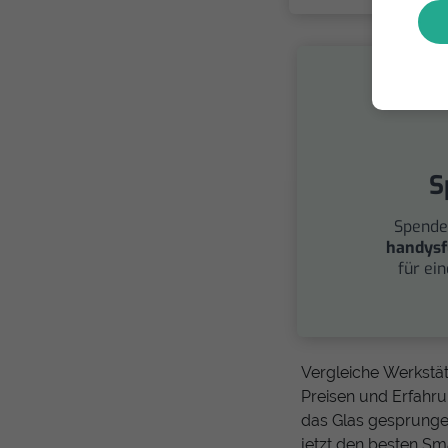
S
Spende
handysf
für ei
Vergleiche Werkstät
Preisen und Erfahrun
das Glas gesprungen
jetzt den besten Sm