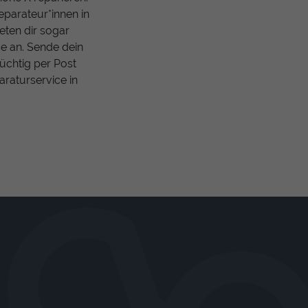
eparateur*innen in
eten dir sogar
se an. Sende dein
tüchtig per Post
araturservice in