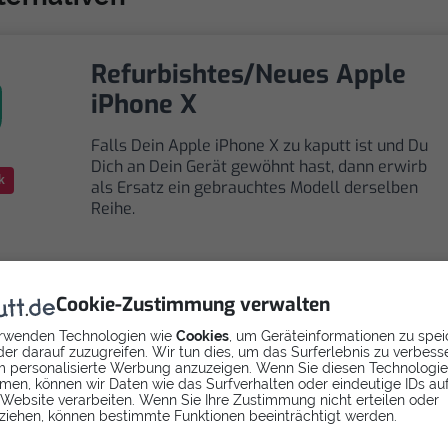
Refurbishtes/Neues Apple
iPhone X
Falls Dein Apple iPhone X zu kaputt ist und Du
Dich an Dein Gerät gewöhnt hast, dann erwirb
k
als Ersatz ein gebrauchtes Modell derselben
Reihe.
Cookie-Zustimmung verwalten
rwenden Technologien wie
Cookies
, um Geräteinformationen zu spei
Selbst reparieren
er darauf zuzugreifen. Wir tun dies, um das Surferlebnis zu verbess
 personalisierte Werbung anzuzeigen. Wenn Sie diesen Technologi
men, können wir Daten wie das Surfverhalten oder eindeutige IDs au
Repariere dein iPhone X - Display mit Videoanleitung
 Website verarbeiten. Wenn Sie Ihre Zustimmung nicht erteilen oder
selbst. Ersatzteile ab
ziehen, können bestimmte Funktionen beeinträchtigt werden.