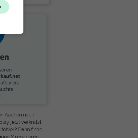
n
fen
seren
kauf.net
ufspreis
auchte
.
 in Aachen nach
lay jetzt verkratzt,
lfehler? Dann finde
one X reparieren.