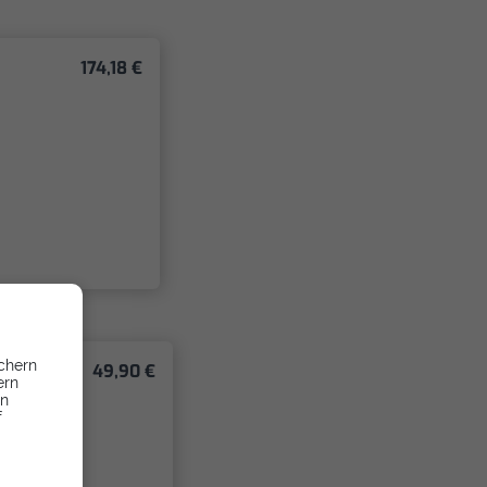
174,18 €
chern
49,90 €
ern
en
f