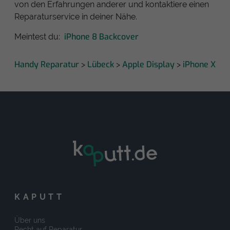
von den Erfahrungen anderer und kontaktiere einen
Reparaturservice in deiner Nähe.
iPhone 8 Backcover
Meintest du:
Handy Reparatur
Lübeck
Apple Display
iPhone X
>
>
>
KAPUTT
Über uns
Recht auf Reparatur