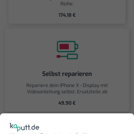
Reihe.
174,18 €
Selbst reparieren
Repariere dein iPhone X - Display mit
Videoanleitung selbst. Ersatzteile ab
49,90 €