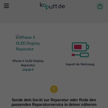
Selbst reparieren
iPhone X OLED Display
Reparieren lassen
kaputt.de Werkzeug
Reparatur
129,90 €
Shop
Sende dein Gerät zur Reparatur oder finde den
passenden Reparaturservice in deiner näheren