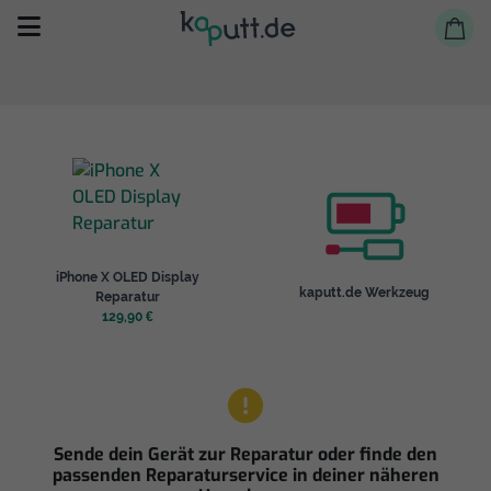
Selbst reparieren
iPhone X OLED Display
Reparieren lassen
kaputt.de Werkzeug
Reparatur
129,90 €
Shop
Sende dein Gerät zur Reparatur oder finde den
passenden Reparaturservice in deiner näheren