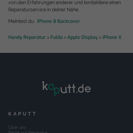
von den Erfahrungen anderer und kontaktiere einen
Reparaturservice in deiner Nähe.
iPhone 8 Backcover
Meintest du:
Handy Reparatur
Fulda
Apple Display
iPhone X
>
>
>
KAPUTT
Über uns
Recht auf Reparatur