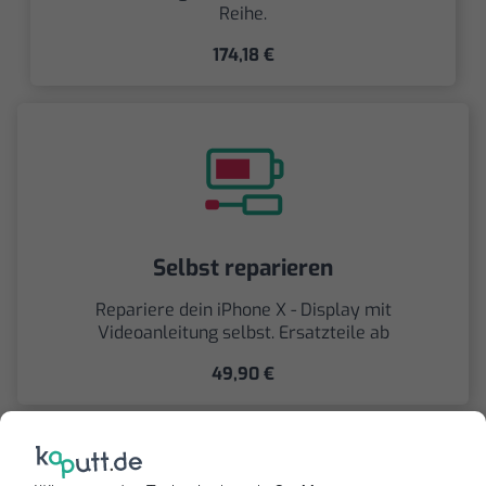
Reihe.
174,18 €
Selbst reparieren
Repariere dein iPhone X - Display mit
Videoanleitung selbst. Ersatzteile ab
49,90 €