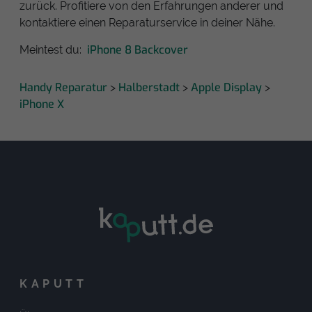
zurück. Profitiere von den Erfahrungen anderer und
kontaktiere einen Reparaturservice in deiner Nähe.
iPhone 8 Backcover
Meintest du:
Handy Reparatur
Halberstadt
Apple Display
>
>
>
iPhone X
KAPUTT