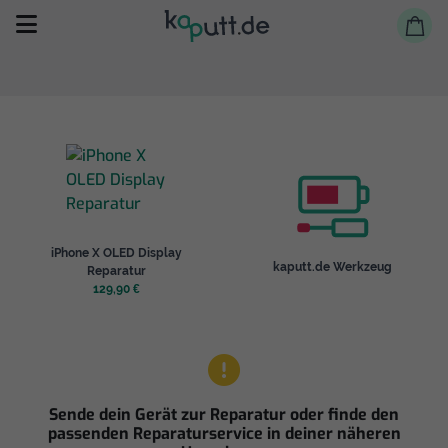
Selbst reparieren
iPhone X OLED Display
Reparieren lassen
kaputt.de Werkzeug
Reparatur
129,90 €
Shop
Sende dein Gerät zur Reparatur oder finde den
passenden Reparaturservice in deiner näheren