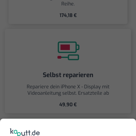
Reihe.
174,18 €
Selbst reparieren
Repariere dein iPhone X - Display mit
Videoanleitung selbst. Ersatzteile ab
49,90 €