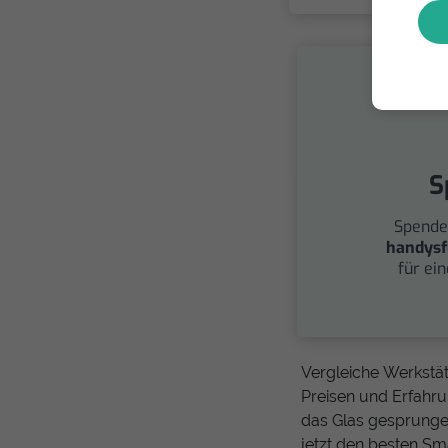
S
Spende
handysf
für ei
Vergleiche Werkstät
Preisen und Erfahrun
das Glas gesprungen
jetzt den besten Sm