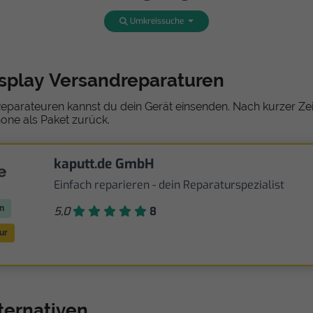
Umkreissuche
isplay Versandreparaturen
eparateuren kannst du dein Gerät einsenden. Nach kurzer Zeit
one als Paket zurück.
kaputt.de GmbH
Einfach reparieren - dein Reparaturspezialist
n
5,0
8
ur
ternativen