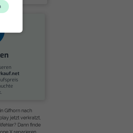
n
fen
seren
kauf.net
ufspreis
auchte
.
in Gifhorn nach
lay jetzt verkratzt,
lfehler? Dann finde
one X reparieren.