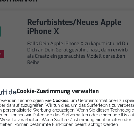
Refurbishtes/Neues Apple
iPhone X
Falls Dein Apple iPhone X zu kaputt ist und Du
Dich an Dein Gerät gewöhnt hast, dann erwirb
k
als Ersatz ein gebrauchtes Modell derselben
Reihe.
Cookie-Zustimmung verwalten
rwenden Technologien wie
Cookies
, um Geräteinformationen zu spei
Selbst reparieren
er darauf zuzugreifen. Wir tun dies, um das Surferlebnis zu verbess
 personalisierte Werbung anzuzeigen. Wenn Sie diesen Technologi
men, können wir Daten wie das Surfverhalten oder eindeutige IDs au
Repariere dein iPhone X - Display mit Videoanleitung
 Website verarbeiten. Wenn Sie Ihre Zustimmung nicht erteilen oder
selbst. Ersatzteile ab
ziehen, können bestimmte Funktionen beeinträchtigt werden.