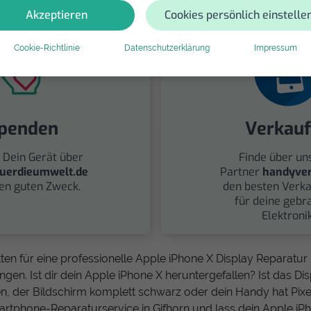
Akzeptieren
Cookies persönlich einstelle
Cookie-Richtlinie
Datenschutzerklärung
Impressum
penden
Verkau
 Dein Gerät über
Finde über un
uerdieumwelt.de
Partner
handyver
nen guten Zweck.
den besten Verka
für deine gebr
Elektronik
ten für eine professionelle Apple iPhone X Display Reparatur 
gen. Ist dir dein Apple iPhone X heruntergefallen? Ist das Disp
, der Bildschirm komplett schwarz oder dein Handy hat Pixe
artphone-Reparaturservice in Gifhorn und lass dein Apple iPh