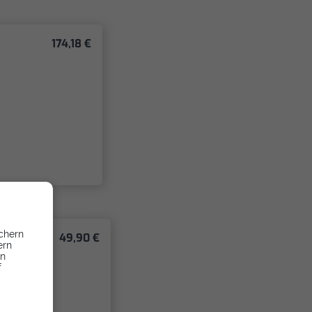
174,18 €
chern
49,90 €
ern
en
f