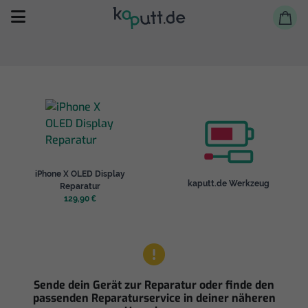
Selbst reparieren
iPhone X OLED Display
Reparieren lassen
kaputt.de Werkzeug
Reparatur
129,90 €
Shop
Sende dein Gerät zur Reparatur oder finde den
passenden Reparaturservice in deiner näheren