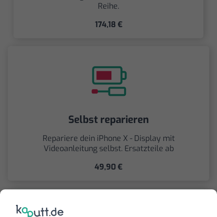
Reihe.
174,18 €
Selbst reparieren
Repariere dein iPhone X - Display mit
Videoanleitung selbst. Ersatzteile ab
49,90 €