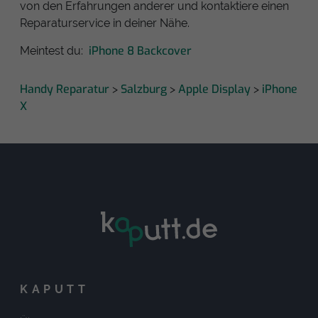
von den Erfahrungen anderer und kontaktiere einen
Reparaturservice in deiner Nähe.
iPhone 8 Backcover
Meintest du:
Handy Reparatur
Salzburg
Apple Display
iPhone
>
>
>
X
KAPUTT