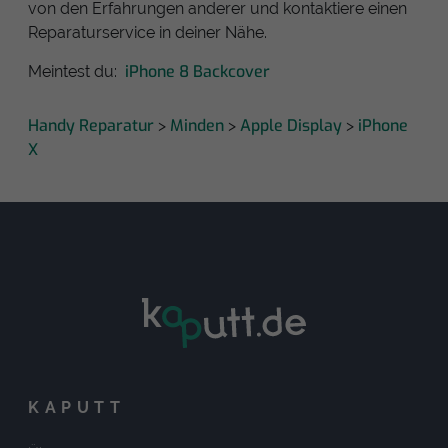
von den Erfahrungen anderer und kontaktiere einen
Reparaturservice in deiner Nähe.
iPhone 8 Backcover
Meintest du:
Handy Reparatur
Minden
Apple Display
iPhone
>
>
>
X
KAPUTT