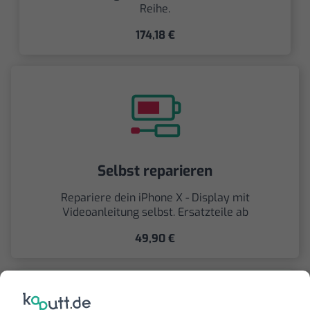
Reihe.
174,18 €
Selbst reparieren
Repariere dein iPhone X - Display mit
Videoanleitung selbst. Ersatzteile ab
49,90 €