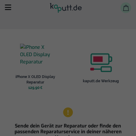
Selbst reparieren
iPhone X OLED Display
Reparieren lassen
kaputt.de Werkzeug
Reparatur
129,90 €
Shop
Sende dein Gerät zur Reparatur oder finde den
passenden Reparaturservice in deiner näheren