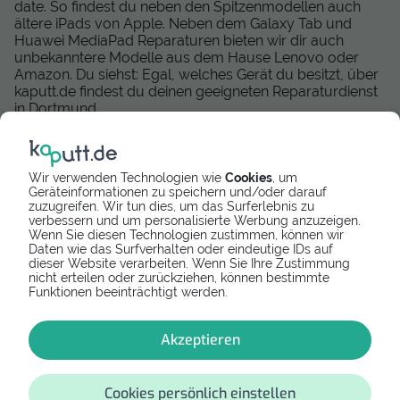
date. So findest du neben den Spitzenmodellen auch
ältere iPads von Apple. Neben dem Galaxy Tab und
Huawei MediaPad Reparaturen bieten wir dir auch
unbekanntere Modelle aus dem Hause Lenovo oder
Amazon. Du siehst: Egal, welches Gerät du besitzt, über
kaputt.de findest du deinen geeigneten Reparaturdienst
in Dortmund.
Mittlerweile können wir deutschlandweit eine große Zahl
zuverlässiger und geprüfter Reparatur-Dienstleister
anbieten, die eine schnelle und kompetente Tablet
Wir verwenden Technologien wie
Cookies
, um
Reparatur durchführen. Wir arbeiten zudem daran,
Geräteinformationen zu speichern und/oder darauf
zuzugreifen. Wir tun dies, um das Surferlebnis zu
unseren Anbieter-Service auszubauen und dir auch in
verbessern und um personalisierte Werbung anzuzeigen.
Österreich passendende Tablet Services anzubieten.
Wenn Sie diesen Technologien zustimmen, können wir
Momentan können wir dir die folgenden Reparaturen in
Daten wie das Surfverhalten oder eindeutige IDs auf
Österreich vermitteln:
dieser Website verarbeiten. Wenn Sie Ihre Zustimmung
nicht erteilen oder zurückziehen, können bestimmte
Tabletreparatur Wien
Funktionen beeinträchtigt werden.
Tabletreparatur Graz
Tabletreparatur in Innsbruck
Akzeptieren
Tabletreparatur in Salzburg
Tabletreparatur in Linz
Cookies persönlich einstellen