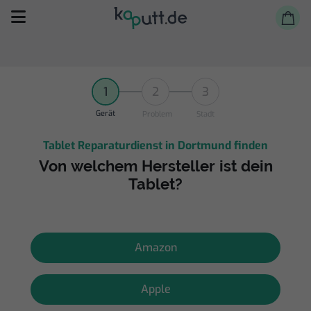
1
2
3
Gerät
Problem
Stadt
Tablet Reparaturdienst in Dortmund finden
Selbst reparieren
Von welchem Hersteller ist dein
Tablet?
Reparieren lassen
Shop
Amazon
Apple