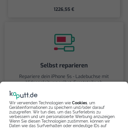
1226,55 €
Selbst reparieren
Repariere dein iPhone 5s - Ladebuchse mit
Videoanleitung selbst. Ersatzteile ab
7,69 €
Wir verwenden Technologien wie
Cookies
, um
Geräteinformationen zu speichern und/oder darauf
zuzugreifen. Wir tun dies, um das Surferlebnis zu
verbessern und um personalisierte Werbung anzuzeigen.
Wenn Sie diesen Technologien zustimmen, können wir
Daten wie das Surfverhalten oder eindeutige IDs auf