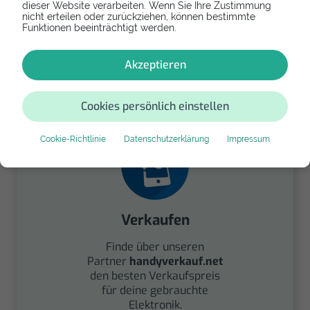
dieser Website verarbeiten. Wenn Sie Ihre Zustimmung
nicht erteilen oder zurückziehen, können bestimmte
Funktionen beeinträchtigt werden.
Spenden
Akzeptieren
Spende Dein Gerät über
handysfuerdieumwelt.de
für einen guten Zweck.
Cookies persönlich einstellen
Cookie-Richtlinie
Datenschutzerklärung
Impressum
Verkaufen
Finde über unseren
Partner
handyverkauf.net
den besten Verkaufspreis
für deine gebrauchte
Elektronik.