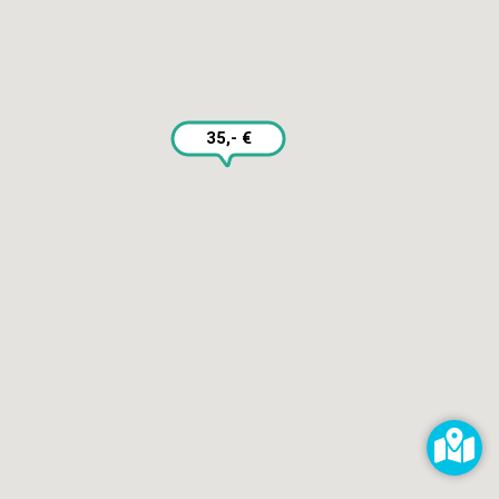
Selbst reparieren
Reparieren lassen
Reparaturdienst anmelden
Shop
Hilfe & Support
35,- €
RECHTLICHES
Impressum
Datenschutz
AGB
KONTAKT
impressum@kaputt.de