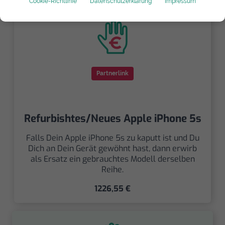
Cookie-Richtlinie
Datenschutzerklärung
Impressum
Partnerlink
Refurbishtes/Neues Apple iPhone 5s
Falls Dein Apple iPhone 5s zu kaputt ist und Du
Dich an Dein Gerät gewöhnt hast, dann erwirb
als Ersatz ein gebrauchtes Modell derselben
Reihe.
1226,55 €