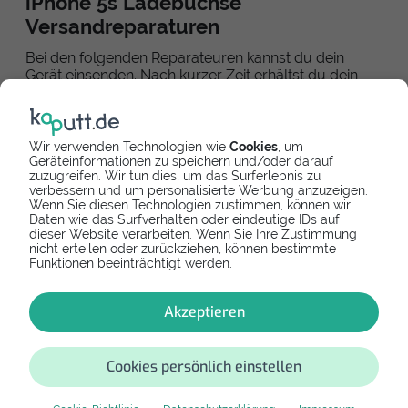
iPhone 5s Ladebuchse
Versandreparaturen
Bei den folgenden Reparateuren kannst du dein
Gerät einsenden. Nach kurzer Zeit erhältst du dein
repariertes Smartphone als Paket zurück.
Wir verwenden Technologien wie
Cookies
, um
Geräteinformationen zu speichern und/oder darauf
zuzugreifen. Wir tun dies, um das Surferlebnis zu
verbessern und um personalisierte Werbung anzuzeigen.
Online bezahlen
Versandreparatur
Wenn Sie diesen Technologien zustimmen, können wir
Daten wie das Surfverhalten oder eindeutige IDs auf
dieser Website verarbeiten. Wenn Sie Ihre Zustimmung
kaputt.de GmbH
nicht erteilen oder zurückziehen, können bestimmte
Einfach reparieren - dein Reparaturspezialist
Funktionen beeinträchtigt werden.
5,0
8
Akzeptieren
49,90 €
Cookies persönlich einstellen
iPhone 5s Alternativen