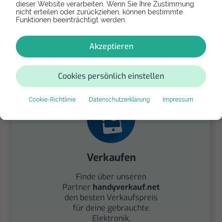
dieser Website verarbeiten. Wenn Sie Ihre Zustimmung
nicht erteilen oder zurückziehen, können bestimmte
Funktionen beeinträchtigt werden.
Spenden
Akzeptieren
Spende Dein Gerät über
handysfuerdieumwelt.de
für einen guten Zweck.
Cookies persönlich einstellen
Cookie-Richtlinie
Datenschutzerklärung
Impressum
Verkaufen
Finde über unseren
Partner
handyverkauf.net
den besten Verkaufspreis
für deine gebrauchte
Elektronik.