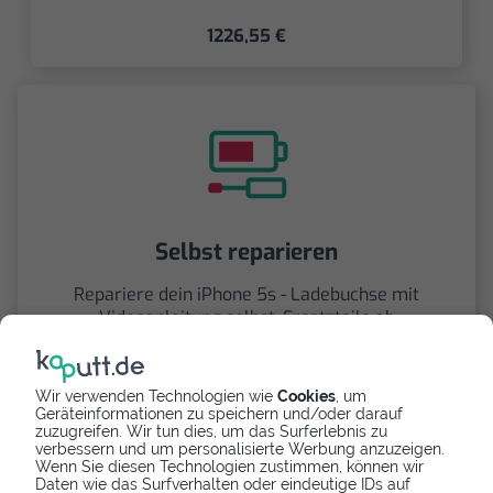
1226,55 €
Selbst reparieren
Repariere dein iPhone 5s - Ladebuchse mit
Videoanleitung selbst. Ersatzteile ab
7,69 €
Wir verwenden Technologien wie
Cookies
, um
Geräteinformationen zu speichern und/oder darauf
zuzugreifen. Wir tun dies, um das Surferlebnis zu
verbessern und um personalisierte Werbung anzuzeigen.
Wenn Sie diesen Technologien zustimmen, können wir
Daten wie das Surfverhalten oder eindeutige IDs auf