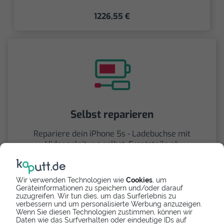
1226,55 €
Selbst reparieren
Repariere dein iPhone 5s - Ladebuchse mit
Videoanleitung selbst. Ersatzteile ab
7,69 €
Wir verwenden Technologien wie
Cookies
, um
Geräteinformationen zu speichern und/oder darauf
zuzugreifen. Wir tun dies, um das Surferlebnis zu
verbessern und um personalisierte Werbung anzuzeigen.
Wenn Sie diesen Technologien zustimmen, können wir
Daten wie das Surfverhalten oder eindeutige IDs auf