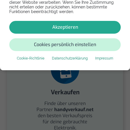
dieser Website verarbeiten. Wenn Sie Ihre Zustimmung
nicht erteilen oder zurückziehen, können bestimmte
Funktionen beeinträchtigt werden.
Spenden
Akzeptieren
Spende Dein Gerät über
handysfuerdieumwelt.de
für einen guten Zweck.
Cookies persönlich einstellen
Cookie-Richtlinie
Datenschutzerklärung
Impressum
Verkaufen
Finde über unseren
Partner
handyverkauf.net
den besten Verkaufspreis
für deine gebrauchte
Elektronik.