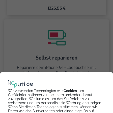
1226,55 €
Selbst reparieren
Repariere dein iPhone 5s - Ladebuchse mit
Videoanleitung selbst. Ersatzteile ab
7,69 €
Wir verwenden Technologien wie
Cookies
, um
Geräteinformationen zu speichern und/oder darauf
zuzugreifen. Wir tun dies, um das Surferlebnis zu
verbessern und um personalisierte Werbung anzuzeigen.
Wenn Sie diesen Technologien zustimmen, können wir
Daten wie das Surfverhalten oder eindeutige IDs auf