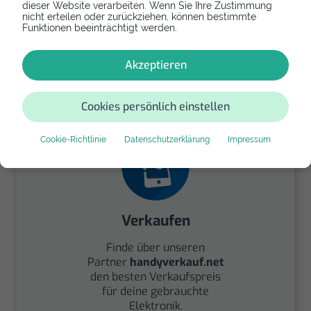
dieser Website verarbeiten. Wenn Sie Ihre Zustimmung
nicht erteilen oder zurückziehen, können bestimmte
Funktionen beeinträchtigt werden.
Spenden
Akzeptieren
Spende Dein Gerät über
handysfuerdieumwelt.de
für einen guten Zweck.
Cookies persönlich einstellen
Cookie-Richtlinie
Datenschutzerklärung
Impressum
Verkaufen
Finde über unseren
Partner
handyverkauf.net
den besten Verkaufspreis
für deine gebrauchte
Elektronik.