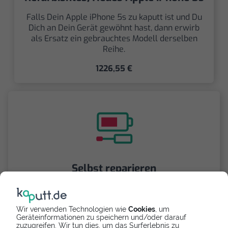
Falls Dein Apple iPhone 5s zu kaputt ist und Du
Dich an Dein Gerät gewöhnt hast, dann erwirb
als Ersatz ein gebrauchtes Modell derselben
Reihe.
1226,55 €
Selbst reparieren
Repariere dein iPhone 5s - Ladebuchse mit
Videoanleitung selbst. Ersatzteile ab
Wir verwenden Technologien wie
Cookies
, um
7,69 €
Geräteinformationen zu speichern und/oder darauf
zuzugreifen. Wir tun dies, um das Surferlebnis zu