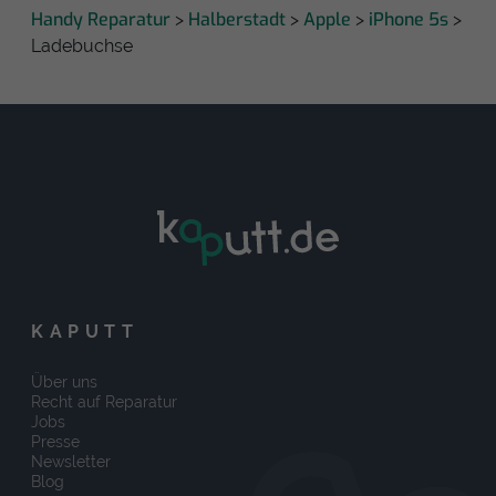
Handy Reparatur
Halberstadt
Apple
iPhone 5s
>
>
>
>
Ladebuchse
KAPUTT
Über uns
Recht auf Reparatur
Jobs
Presse
Newsletter
Blog