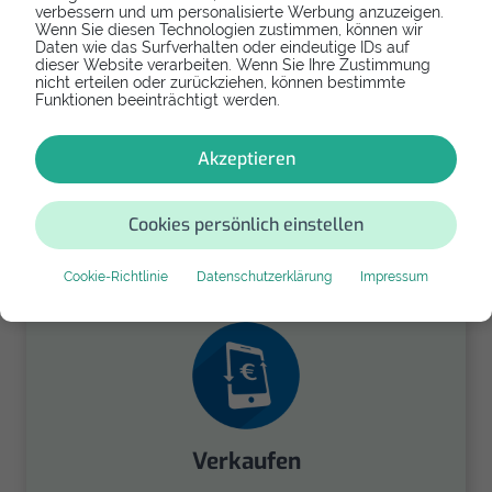
verbessern und um personalisierte Werbung anzuzeigen.
Wenn Sie diesen Technologien zustimmen, können wir
Daten wie das Surfverhalten oder eindeutige IDs auf
dieser Website verarbeiten. Wenn Sie Ihre Zustimmung
nicht erteilen oder zurückziehen, können bestimmte
Funktionen beeinträchtigt werden.
Akzeptieren
Spenden
Spende Dein Gerät über
Cookies persönlich einstellen
handysfuerdieumwelt.de
für einen guten Zweck.
Cookie-Richtlinie
Datenschutzerklärung
Impressum
Verkaufen