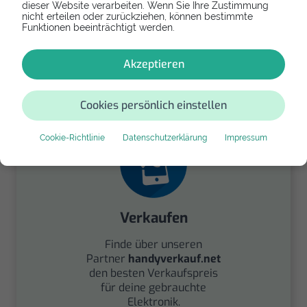
dieser Website verarbeiten. Wenn Sie Ihre Zustimmung
nicht erteilen oder zurückziehen, können bestimmte
Funktionen beeinträchtigt werden.
Spenden
Akzeptieren
Spende Dein Gerät über
handysfuerdieumwelt.de
für einen guten Zweck.
Cookies persönlich einstellen
Cookie-Richtlinie
Datenschutzerklärung
Impressum
Verkaufen
Finde über unseren
Partner
handyverkauf.net
den besten Verkaufspreis
für deine gebrauchte
Elektronik.