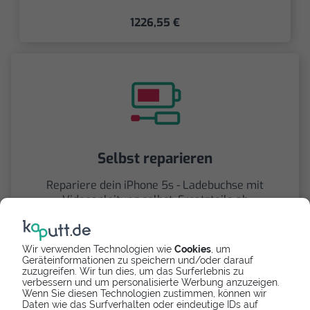
1226,55 €
Selbst reparieren
Repariere dein iPhone 5s - Ladebuchse mit
Videoanleitung selbst. Ersatzteile ab
7,69 €
Wir verwenden Technologien wie
Cookies
, um
Geräteinformationen zu speichern und/oder darauf
zuzugreifen. Wir tun dies, um das Surferlebnis zu
verbessern und um personalisierte Werbung anzuzeigen.
Wenn Sie diesen Technologien zustimmen, können wir
Daten wie das Surfverhalten oder eindeutige IDs auf