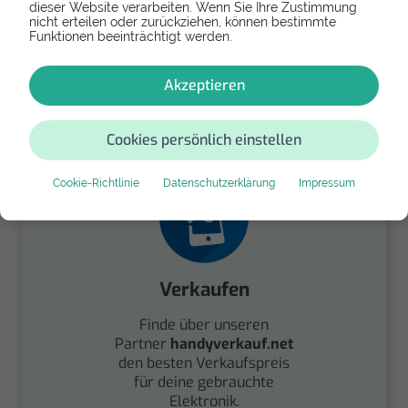
dieser Website verarbeiten. Wenn Sie Ihre Zustimmung
nicht erteilen oder zurückziehen, können bestimmte
Funktionen beeinträchtigt werden.
Spenden
Akzeptieren
Spende Dein Gerät über
handysfuerdieumwelt.de
für einen guten Zweck.
Cookies persönlich einstellen
Cookie-Richtlinie
Datenschutzerklärung
Impressum
Verkaufen
Finde über unseren
Partner
handyverkauf.net
den besten Verkaufspreis
für deine gebrauchte
Elektronik.