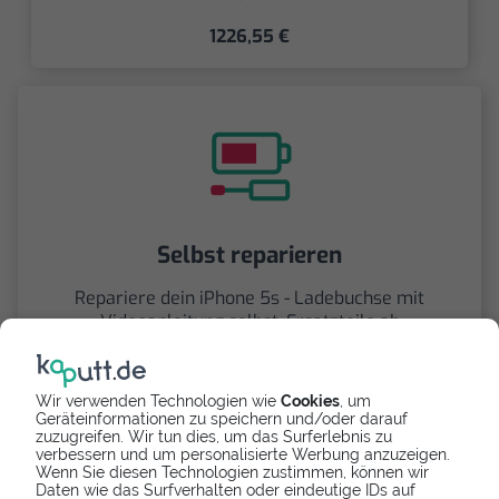
1226,55 €
Selbst reparieren
Repariere dein iPhone 5s - Ladebuchse mit
Videoanleitung selbst. Ersatzteile ab
7,69 €
Wir verwenden Technologien wie
Cookies
, um
Geräteinformationen zu speichern und/oder darauf
zuzugreifen. Wir tun dies, um das Surferlebnis zu
verbessern und um personalisierte Werbung anzuzeigen.
Wenn Sie diesen Technologien zustimmen, können wir
Daten wie das Surfverhalten oder eindeutige IDs auf