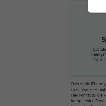
S
Spende
handysf
für ei
Dein Apple iPhone 5
einen Wackelkontak
Hier kannst du die 
kompetenten Repara