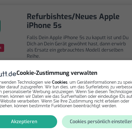
Refurbishtes/Neues Apple
iPhone 5s
Falls Dein Apple iPhone 5s zu kaputt ist und Du
Dich an Dein Gerät gewöhnt hast, dann erwirb
k
als Ersatz ein gebrauchtes Modell derselben
Reihe.
Cookie-Zustimmung verwalten
rwenden Technologien wie
Cookies
, um Geräteinformationen zu spei
er darauf zuzugreifen. Wir tun dies, um das Surferlebnis zu verbess
 personalisierte Werbung anzuzeigen. Wenn Sie diesen Technologi
Selbst reparieren
men, können wir Daten wie das Surfverhalten oder eindeutige IDs au
 Website verarbeiten. Wenn Sie Ihre Zustimmung nicht erteilen oder
ziehen, können bestimmte Funktionen beeinträchtigt werden.
Repariere dein iPhone 5s - Ladebuchse mit
Videoanleitung selbst. Ersatzteile ab
Akzeptieren
Cookies persönlich einstelle