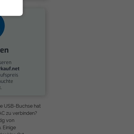
fen
seren
kauf.net
ufspreis
auchte
.
 Die USB-Buchse hat
AC zu verbinden?
tig von
 Einige