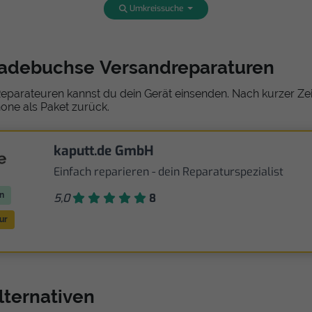
Umkreissuche
Ladebuchse Versandreparaturen
eparateuren kannst du dein Gerät einsenden. Nach kurzer Zeit
one als Paket zurück.
kaputt.de GmbH
Einfach reparieren - dein Reparaturspezialist
n
5,0
8
ur
lternativen