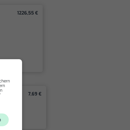
1226,55 €
chern
ern
en
7,69 €
f
n