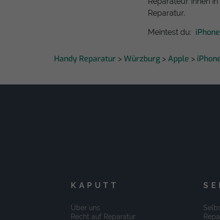
Reparateur*innen in
Reparatur.
iPhon
Meintest du:
Handy Reparatur
Würzburg
Apple
iPhon
>
>
>
KAPUTT
SE
Über uns
Selbs
Recht auf Reparatur
Repa