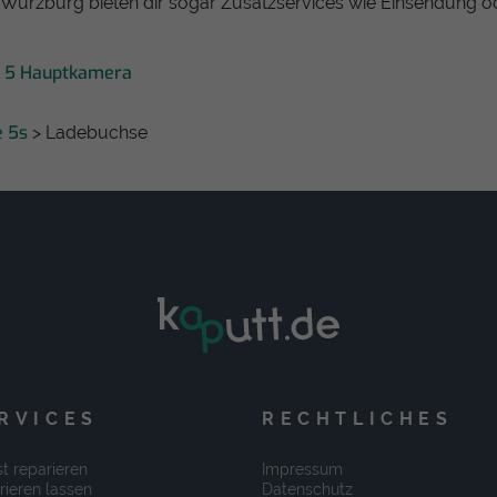
 Würzburg bieten dir sogar Zusatzservices wie Einsendung o
e 5 Hauptkamera
e 5s
> Ladebuchse
RVICES
RECHTLICHES
t reparieren
Impressum
rieren lassen
Datenschutz