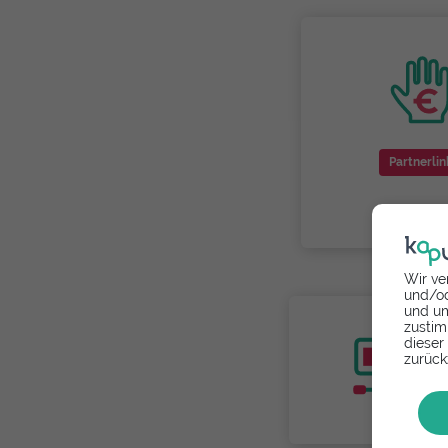
Partnerlin
Wir ve
und/od
und um
zustim
dieser
zurück