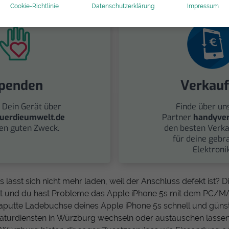
Cookie-Richtlinie
Datenschutzerklärung
Impressum
penden
Verkau
 Dein Gerät über
Finde über un
uerdieumwelt.de
Partner
handyver
nen guten Zweck.
den besten Verka
für deine gebr
Elektronik
s lässt sich nicht mehr laden, weil der Anschluss defekt ist?
t und du hast Probleme das Apple iPhone 5s mit dem PC/M
kaputte Ladebuchse deines Apple iPhone 5s schnell und güns
turdiensten in Würzburg wechseln oder austauschen lassen.