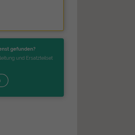
enst gefunden?
eitung und Ersatzteilset
!
n