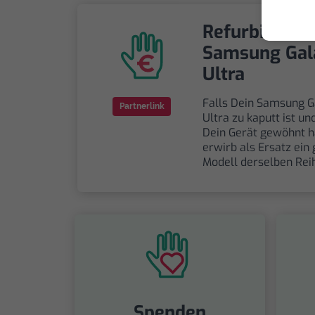
Refurbishtes
Samsung Gal
Ultra
Falls Dein Samsung G
Partnerlink
Ultra zu kaputt ist un
Dein Gerät gewöhnt h
erwirb als Ersatz ein
Modell derselben Rei
Spenden