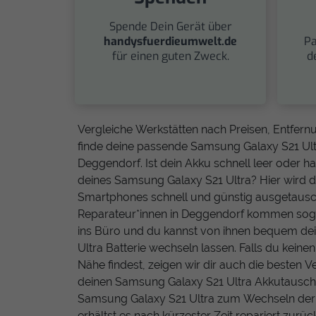
Spende Dein Gerät über
handysfuerdieumwelt.de
Pa
für einen guten Zweck.
d
Vergleiche Werkstätten nach Preisen, Entfe
finde deine passende Samsung Galaxy S21 Ult
Deggendorf. Ist dein Akku schnell leer oder 
deines Samsung Galaxy S21 Ultra? Hier wird d
Smartphones schnell und günstig ausgetausch
Reparateur*innen in Deggendorf kommen soga
ins Büro und du kannst von ihnen bequem de
Ultra Batterie wechseln lassen. Falls du keine
Nähe findest, zeigen wir dir auch die besten 
deinen Samsung Galaxy S21 Ultra Akkutausch.
Samsung Galaxy S21 Ultra zum Wechseln der 
erhältst es nach kürzester Zeit repariert zurüc