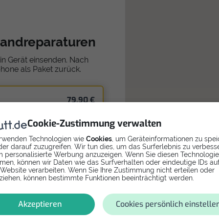
sandreparaturen
in Gerät einsenden. Nach
phone als Paket zurück.
79,90 €
in
Cookie-Zustimmung verwalten
rwenden Technologien wie
Cookies
, um Geräteinformationen zu spei
er darauf zuzugreifen. Wir tun dies, um das Surferlebnis zu verbess
 personalisierte Werbung anzuzeigen. Wenn Sie diesen Technologi
men, können wir Daten wie das Surfverhalten oder eindeutige IDs au
 Website verarbeiten. Wenn Sie Ihre Zustimmung nicht erteilen oder
ziehen, können bestimmte Funktionen beeinträchtigt werden.
ven
Akzeptieren
Cookies persönlich einstelle