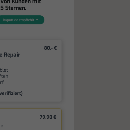
 von Kunden mit
 5 Sternen.
kaputt.de empfiehlt
80,- €
e Repair
blet
ften
rf
verifiziert)
79,90 €
in