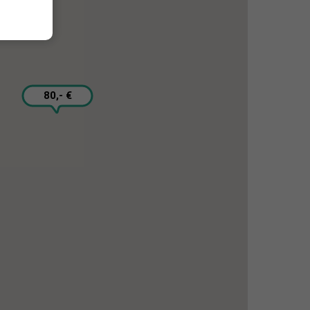
80,- €