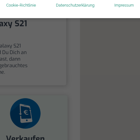
Cookie-Richtlinie
Datenschutzerklärung
Impressum
359,99 €
/Neues
axy S21
alaxy S21
d Du Dich an
ast, dann
 gebrauchtes
he.
Verkaufen