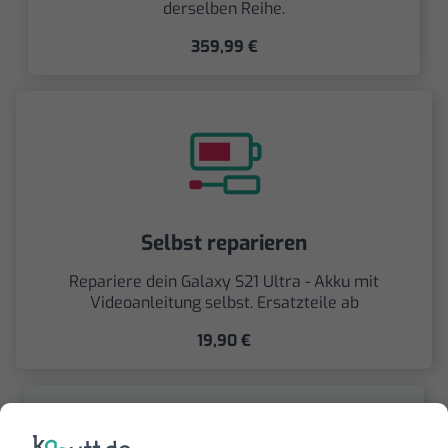
derselben Reihe.
359,99 €
Selbst reparieren
Repariere dein Galaxy S21 Ultra - Akku mit
Videoanleitung selbst. Ersatzteile ab
19,90 €