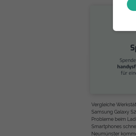
S
Spende
handysf
für ei
Vergleiche Werkstä
Samsung Galaxy S21 
Probleme beim Lade
Smartphones schnell
Neumünster kommen