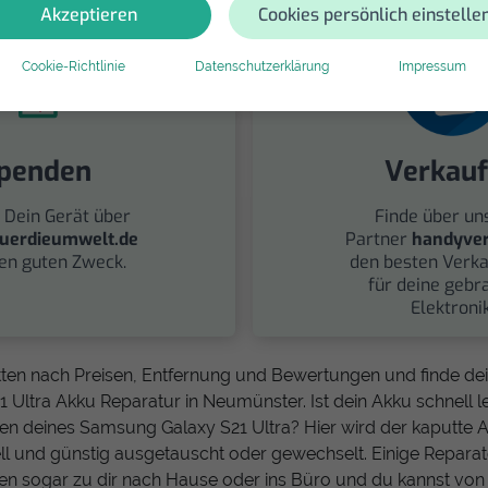
Akzeptieren
Cookies persönlich einstelle
Cookie-Richtlinie
Datenschutzerklärung
Impressum
penden
Verkau
 Dein Gerät über
Finde über un
uerdieumwelt.de
Partner
handyver
nen guten Zweck.
den besten Verka
für deine gebr
Elektronik
tten nach Preisen, Entfernung und Bewertungen und finde d
Ultra Akku Reparatur in Neumünster. Ist dein Akku schnell l
n deines Samsung Galaxy S21 Ultra? Hier wird der kaputte 
 und günstig ausgetauscht oder gewechselt. Einige Reparate
 sogar zu dir nach Hause oder ins Büro und du kannst vo