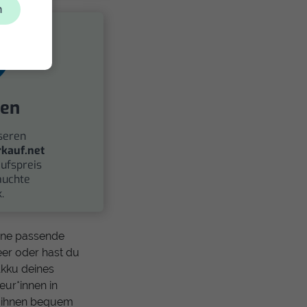
n
fen
seren
kauf.net
ufspreis
auchte
.
eine passende
eer oder hast du
Akku deines
ur*innen in
n ihnen bequem