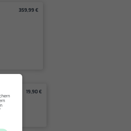
359,99 €
19,90 €
chern
ern
en
f