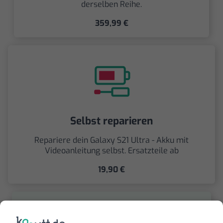
derselben Reihe.
359,99 €
Selbst reparieren
Repariere dein Galaxy S21 Ultra - Akku mit
Videoanleitung selbst. Ersatzteile ab
19,90 €