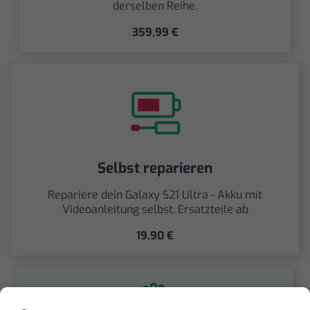
derselben Reihe.
359,99 €
Selbst reparieren
Repariere dein Galaxy S21 Ultra - Akku mit
Videoanleitung selbst. Ersatzteile ab
19,90 €