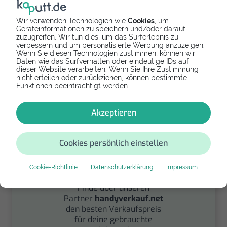
Wir verwenden Technologien wie
Cookies
, um
Geräteinformationen zu speichern und/oder darauf
Spenden
zuzugreifen. Wir tun dies, um das Surferlebnis zu
verbessern und um personalisierte Werbung anzuzeigen.
Wenn Sie diesen Technologien zustimmen, können wir
Spende Dein Gerät über
Daten wie das Surfverhalten oder eindeutige IDs auf
handysfuerdieumwelt.de
dieser Website verarbeiten. Wenn Sie Ihre Zustimmung
für einen guten Zweck.
nicht erteilen oder zurückziehen, können bestimmte
Funktionen beeinträchtigt werden.
Akzeptieren
Cookies persönlich einstellen
Verkaufen
Cookie-Richtlinie
Datenschutzerklärung
Impressum
Finde über unseren
Partner
handyverkauf.net
den besten Verkaufspreis
für deine gebrauchte