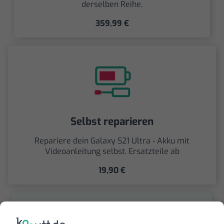
derselben Reihe.
359,99 €
Selbst reparieren
Repariere dein Galaxy S21 Ultra - Akku mit
Videoanleitung selbst. Ersatzteile ab
19,90 €