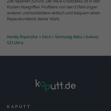
Zeit repariert zurück. Der neue Ersatzakku ist in den
Kosten inbegriffen. Profitiere von den Erfahrungen
anderer und kontaktiere einfach und bequem einen
Reparaturdienst deiner Wahl.
Handy Reparatur
Gera
Samsung Akku
Galaxy
>
>
>
S21 Ultra
KAPUTT