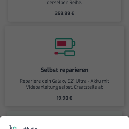
derselben Reihe.
359,99 €
Selbst reparieren
Repariere dein Galaxy S21 Ultra - Akku mit
Videoanleitung selbst. Ersatzteile ab
19,90 €