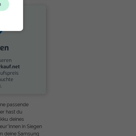
n
fen
seren
kauf.net
ufspreis
auchte
.
eine passende
er hast du
Akku deines
ur*innen in Siegen
em deine Samsung