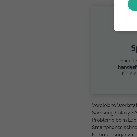
S
Spende
handysf
für ei
Vergleiche Werkstä
Samsung Galaxy S21 
Probleme beim Lade
Smartphones schnell
kommen sogar zu di