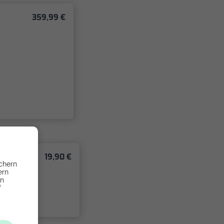
359,99 €
19,90 €
chern
ern
en
f