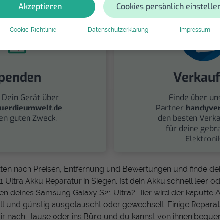
Akzeptieren
Cookies persönlich einstelle
Cookie-Richtlinie
Datenschutzerklärung
Impressum
penden
Verkau
 Dein Gerät über
Finde über un
uerdieumwelt.de
Partner
handyver
nen guten Zweck.
den besten Verka
für deine gebr
Elektronik
tten nach Preisen, Entfernung und Bewertungen und finde d
Ultra Akku Reparatur in Siegen. Ist dein Akku schnell leer od
n deines Samsung Galaxy S21 Ultra? Hier wird der kaputte 
 und günstig ausgetauscht oder gewechselt. Einige Reparate
r nach Hause oder ins Büro und du kannst von ihnen bequ