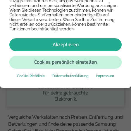
zuzugreifen. Wir tun dies, um das Surferlebnis zu
handysfuerdieumwelt.de
verbessern und um personalisierte Werbung anzuzeigen.
Wenn Sie diesen Technologien zustimmen, können wir
für einen guten Zweck.
Daten wie das Surfverhalten oder eindeutige IDs auf
dieser Website verarbeiten. Wenn Sie Ihre Zustimmung
nicht erteilen oder zurückziehen, können bestimmte
Funktionen beeinträchtigt werden.
Akzeptieren
Cookies persönlich einstellen
Verkaufen
Finde über unseren
Cookie-Richtlinie
Datenschutzerklärung
Impressum
Partner
handyverkauf.net
den besten Verkaufspreis
für deine gebrauchte
Elektronik.
Vergleiche Werkstätten nach Preisen, Entfernung und
Bewertungen und finde deine passende Samsung